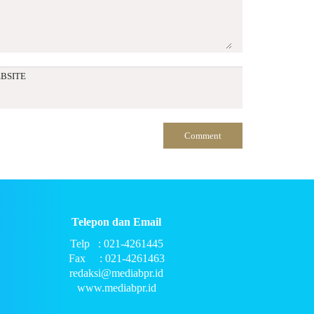
BSITE
Telepon dan Email
Telp : 021-4261445
Fax : 021-4261463
redaksi@mediabpr.id
www.mediabpr.id