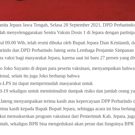
anita Jepara Jawa Tengah, Selasa 28 September 2021, DPD Perbarind
lah menyelenggarakan Sentra Vaksin Dosis 1 di Jepara dengan partisip
ul 09.00 Wib, telah resmi dibuka oleh Bupati Jepara Dian Kristiandi
rindo dan DPD Perbarindo Jateng serta Lembaga Penjamin Simpanan L
a vaksi bagi masyarakat Jepara, karena saat ini baru 27 persen yang di
 Joko Suyanto di depan para peserta vaksinasi, menyampaikan bahwa
onal, selain itu juga Joko berharap bahwa
do-LPS ini dapat mempermudah masyarakat untuk
-19 sekaligus untuk meminimalisir dampak risiko dan jumlah orang ya
Jateng menyampaikan terima kasih atas kepercayaan DPP Perbarindo 
rima kasih kepada Bapak Bupati Jepara, sehingga acara ini bisa berla
ikut mensukseskan program vaksinasi dari Pemerintah Kab. Jepara, ju
ntah, sekaligus BPR bisa mengedukasi akan peran dan fungsinya BPR d