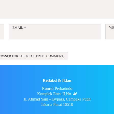
EMAIL
*
WE
ROWSER FOR THE NEXT TIME I COMMENT.
Redaksi & Iklan
Rumah Perbarindo
Komplek Patra II No. 46
Jl. Ahmad Yani – Bypass, Cempaka Putih
Jakarta Pusat 10510